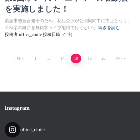
を実施しました！
緊急事態宣言発令のため、花組公演が公演期間中に中止となり、
千秋楽の舞台を無観客ライブ配信で行うという
続きを読む…
投稿者:
office_etoile
投稿日時:
5年
前
投
前へ
1
…
17
18
19
20
次へ
稿
の
ペ
Instagram
ー
ジ
office_etoile