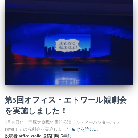
第5回オフィス・エトワール観劇会
を実施しました！
8月10日に、宝塚大劇場で雪組公演「シティーハンター/Fire
Fever！」の観劇会を実施しました
続きを読む…
投稿者:
office_etoile
投稿日時:
5年
前