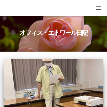
ナ
ビ
ゲ
ー
シ
オフィス・エトワール日記
ョ
ン
を
切
り
替
え