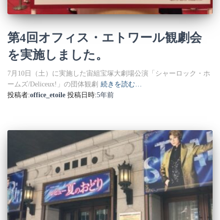
第4回オフィス・エトワール観劇会
を実施しました。
7月10日（土）に実施した宙組宝塚大劇場公演「シャーロック・ホ
ームズ/Deliceux!」の団体観劇
続きを読む…
投稿者:
office_etoile
投稿日時:
5年
前