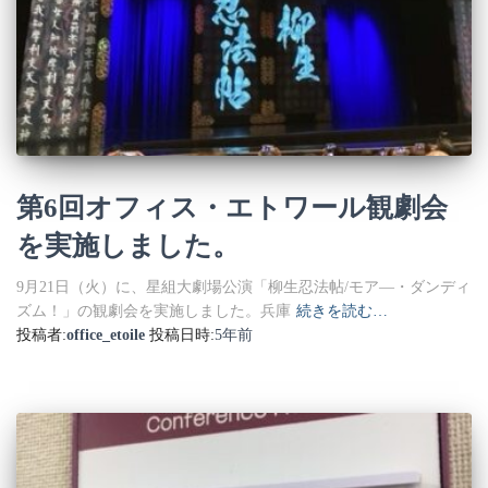
第6回オフィス・エトワール観劇会
を実施しました。
9月21日（火）に、星組大劇場公演「柳生忍法帖/モア―・ダンディ
ズム！」の観劇会を実施しました。兵庫
続きを読む…
投稿者:
office_etoile
投稿日時:
5年
前