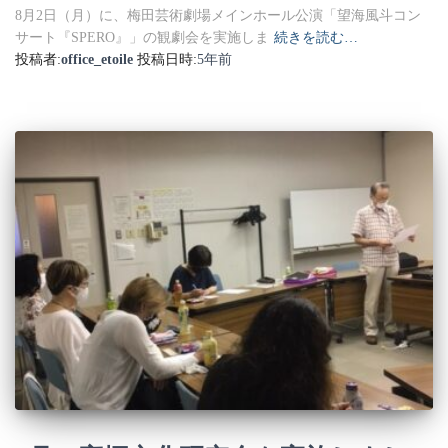
8月2日（月）に、梅田芸術劇場メインホール公演「望海風斗コン
サート『SPERO』」の観劇会を実施しま
続きを読む…
投稿者:
office_etoile
投稿日時:
5年
前