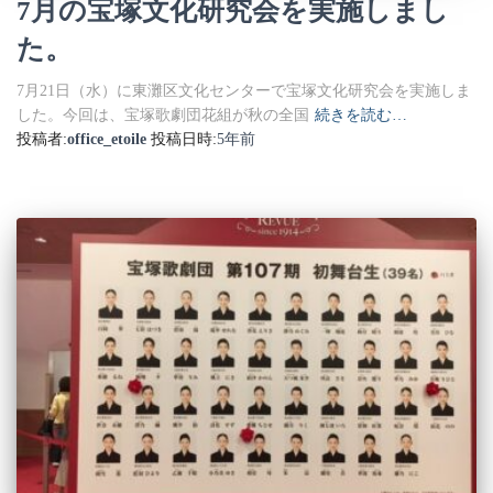
7月の宝塚文化研究会を実施しまし
た。
7月21日（水）に東灘区文化センターで宝塚文化研究会を実施しま
した。今回は、宝塚歌劇団花組が秋の全国
続きを読む…
投稿者:
office_etoile
投稿日時:
5年
前