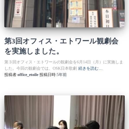
第3回オフィス・エトワール観劇会
を実施しました。
第３回オフィス・エトワールの観劇会を6月14日（月）に実施しま
した。今回の観劇会では、OSK日本歌劇
続きを読む…
投稿者:
office_etoile
投稿日時:
5年
前