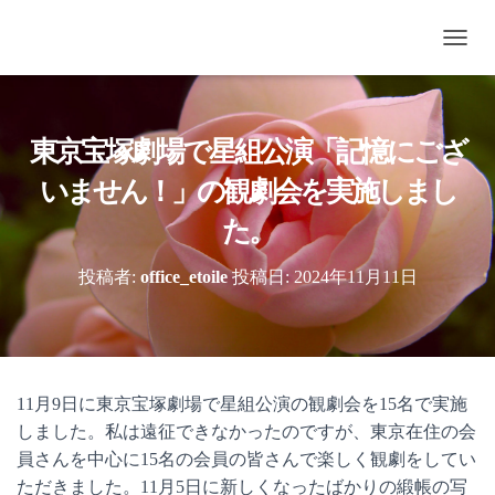
ナ
ビ
ゲ
ー
シ
東京宝塚劇場で星組公演「記憶にござ
ョ
ン
いません！」の観劇会を実施しまし
を
切
た。
り
替
投稿者:
office_etoile
投稿日:
2024年11月11日
え
11月9日に東京宝塚劇場で星組公演の観劇会を15名で実施
しました。私は遠征できなかったのですが、東京在住の会
員さんを中心に15名の会員の皆さんで楽しく観劇をしてい
ただきました。11月5日に新しくなったばかりの緞帳の写