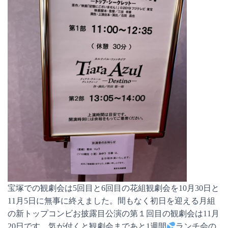
宝塚での観劇会は5回目と6回目の花組観劇会を10月30日と
11月5日に無事に終えました。間もなく初日を迎える月組
の新トップコンビお披露目公演の第１回目の観劇会は11月
20日です。気が付くと観劇会まであと1週間
ランチ会の