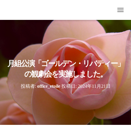
ナ
ビ
ゲ
ー
シ
ョ
ン
を
切
月組公演「ゴールデン・リバティー」
り
替
の観劇会を実施しました。
え
投稿者:
office_etoile
投稿日:
2024年11月21日